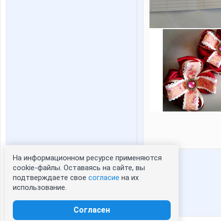
На информационном ресурсе применяются
Статистика портрета:
cookie-файлы. Оставаясь на сайте, вы
подтверждаете свое
согласие
на их
сейчас просматривают портрет - 0
использование.
зарегистрированные пользователи
посетившие портрет за 7 дней - 1
Согласен