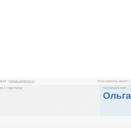
ya-U
:
lyolyau.www.nn.ru
пользователь имеет 
е 1 года назад
настоящее имя:
Ольга