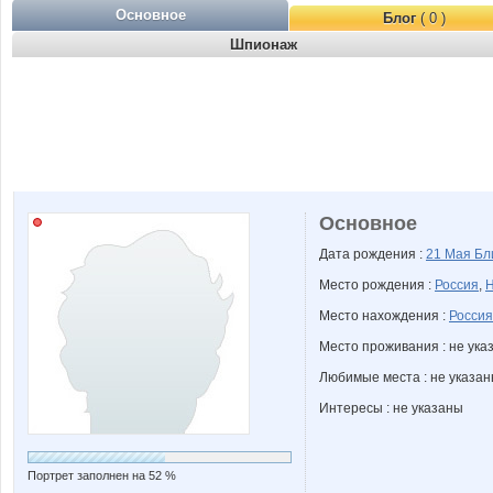
Основное
Блог
( 0 )
Шпионаж
Основное
Дата рождения :
21 Мая
Бл
Место рождения :
Россия
,
Н
Место нахождения :
Россия
Место проживания : не ука
Любимые места : не указа
Интересы : не указаны
Портрет заполнен на 52 %