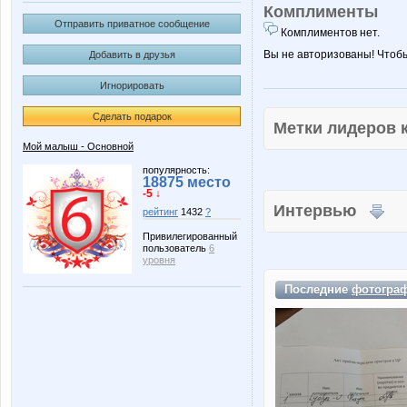
Комплименты
Отправить приватное сообщение
Комплиментов нет.
Вы не авторизованы! Чтоб
Добавить в друзья
Игнорировать
Сделать подарок
Метки лидеров
Мой малыш - Основной
популярность:
18875 место
-5 ↓
Интервью
рейтинг
1432
?
Привилегированный
пользователь
6
уровня
Последние
фотогра